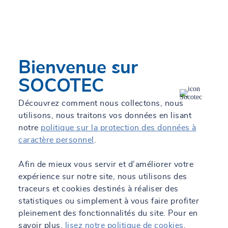
SOCOTEC Construction & Immobilier
Metz - Woippy
Bienvenue sur
Actuellement fermé.
Ouvre le 10 août à 08:30
Parc des Varimonts, 10 route de Thionville - Bât. B2,
SOCOTEC
57140 Woippy
03 87 30 55 09
Découvrez comment nous collectons, nous
utilisons, nous traitons vos données en lisant
En savoir +
Itinéraire
Contact
notre
politique sur la protection des données à
caractère personnel
.
Afin de mieux vous servir et d’améliorer votre
SOCOTEC Équipements & Industrie Metz
expérience sur notre site, nous utilisons des
- Woippy
traceurs et cookies destinés à réaliser des
statistiques ou simplement à vous faire profiter
Actuellement fermé.
Ouvre le 10 août à 08:30
pleinement des fonctionnalités du site. Pour en
Parc des Varimonts, 10 route de Thionville - Bât. B2,
savoir plus,
lisez notre politique de cookies
.