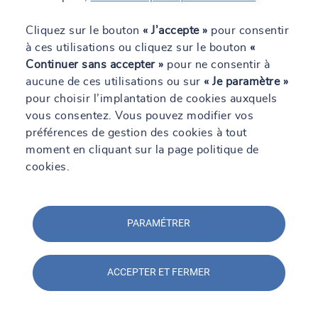
57140 Woippy
03 87 30 88 00
Cliquez sur le bouton
« J’accepte »
pour consentir
à ces utilisations ou cliquez sur le bouton
«
En savoir +
Itinéraire
Contact
Continuer sans accepter »
pour ne consentir à
aucune de ces utilisations ou sur
« Je paramètre »
pour choisir l’implantation de cookies auxquels
vous consentez. Vous pouvez modifier vos
SOCOTEC Empoussièrement Amiante
préférences de gestion des cookies à tout
Région Est
moment en cliquant sur la page politique de
Actuellement fermé.
Ouvre le 10 août à 09:00
cookies.
Parc des Varimonts, 10 route de Thionville - Bât. B2,
57140 Woippy
05 33 09 08 92
PARAMÉTRER
En savoir +
Itinéraire
Contact
ACCEPTER ET FERMER
SOCOTEC Environnement Lorraine