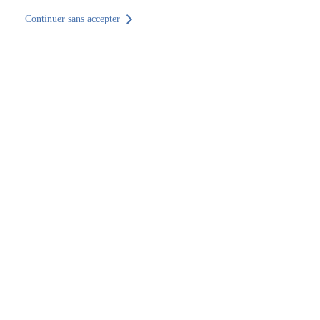
Continuer sans accepter
Retour au site
Accueil
Trouver un établissement
Grand Est
Moselle
Trouver un