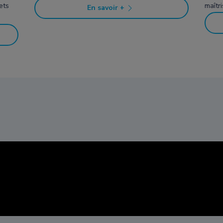
ets
maîtr
En savoir +