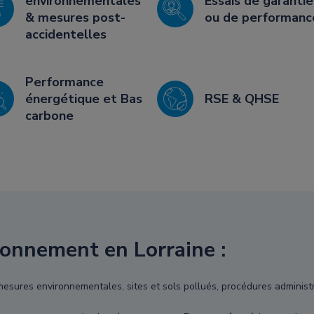
environnementales
Essais de garantie
& mesures post-
ou de performanc
accidentelles
Performance
énergétique et Bas
RSE & QHSE
carbone
ronnement en Lorraine :
, mesures environnementales, sites et sols pollués, procédures administ