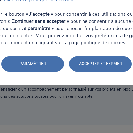
uristes vous accompagnent sur de la veille réglementaire personnalisée 
tes et de votre système de management
ur le bouton
« J’accepte »
pour consentir à ces utilisations ou
ertifié
uton
« Continuer sans accepter »
pour ne consentir à aucune 
ns ou sur
« Je paramètre »
pour choisir l’implantation de cook
 durable et de responsabilité sociétale sont certifiés par la prestig
vous consentez. Vous pouvez modifier vos préférences de g
tout moment en cliquant sur la page politique de cookies.
PARAMÉTRER
ACCEPTER ET FERMER
ches de vous pour une connaissance fine des enjeux régionaux et loc
NPS de 75, nos clients reconnaissent la qualité de nos prestations et
ur-mesure pour répondre aux besoins spécifiques de votre territoire 
néficier d’un accompagnement personnalisé sur vos projets en biodiver
sons des solutions locales pour un avenir durable.