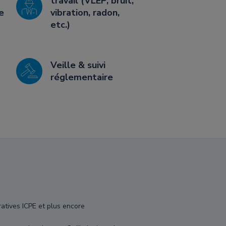
travail (VLEP, bruit,
e
vibration, radon,
etc.)
Veille & suivi
réglementaire
ratives ICPE et plus encore