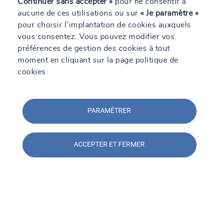
Continuer sans accepter »
pour ne consentir à
aucune de ces utilisations ou sur
« Je paramètre »
Voir plus
pour choisir l’implantation de cookies auxquels
vous consentez. Vous pouvez modifier vos
préférences de gestion des cookies à tout
Toutes nos agences
moment en cliquant sur la page politique de
cookies.
Par région
PARAMÉTRER
Par département
ACCEPTER ET FERMER
Voir tous nos agences