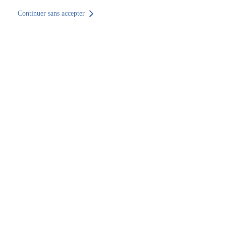
Continuer sans accepter
Retour au site
Accueil
Trouver un établissement
Arrondissement de Cayenne
Trouver un