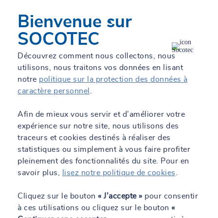
SNER - Kourou
Bienvenue sur
Actuellement fermé.
Ouvre le 10 août à 08:00
SOCOTEC
PF Nord, BP41 chantier CNES, 97310 Kourou
+594 694 42 48 89
Découvrez comment nous collectons, nous
utilisons, nous traitons vos données en lisant
En savoir +
Itinéraire
Contact
notre
politique sur la protection des données à
caractère personnel
.
Afin de mieux vous servir et d’améliorer votre
SOCOTEC Guyane
expérience sur notre site, nous utilisons des
Actuellement fermé.
Ouvre le 10 août à 08:00
traceurs et cookies destinés à réaliser des
Route de Montabo, 128 Chemin Saint-Antoine - BP
statistiques ou simplement à vous faire profiter
60029, 97321 Cayenne Cedex
pleinement des fonctionnalités du site. Pour en
+594594301212
savoir plus,
lisez notre politique de cookies
.
En savoir +
Itinéraire
Contact
Cliquez sur le bouton
« J’accepte »
pour consentir
à ces utilisations ou cliquez sur le bouton
«