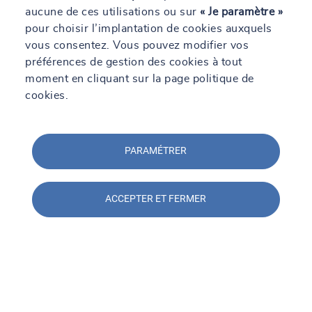
aucune de ces utilisations ou sur
« Je paramètre »
Voir plus
pour choisir l’implantation de cookies auxquels
vous consentez. Vous pouvez modifier vos
préférences de gestion des cookies à tout
moment en cliquant sur la page politique de
Toutes nos agences
cookies.
Par région
PARAMÉTRER
Par département
ACCEPTER ET FERMER
Voir tous nos agences