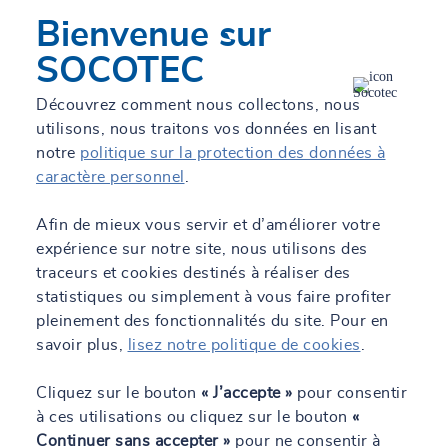
Chaumont
Bienvenue sur
Actuellement fermé.
Ouvre le 10 août à 08:30
SOCOTEC
72F Av. de la République, 52901 Chaumont
03 25 03 11 00
Découvrez comment nous collectons, nous
utilisons, nous traitons vos données en lisant
En savoir +
Itinéraire
Contact
notre
politique sur la protection des données à
caractère personnel
.
Afin de mieux vous servir et d’améliorer votre
SOCOTEC Construction & Immobilier
expérience sur notre site, nous utilisons des
Chaumont
traceurs et cookies destinés à réaliser des
statistiques ou simplement à vous faire profiter
Actuellement fermé.
Ouvre le 10 août à 08:00
pleinement des fonctionnalités du site. Pour en
72F Av. de la République, 52901 Chaumont
savoir plus,
lisez notre politique de cookies
.
03 25 03 15 35
Cliquez sur le bouton
« J’accepte »
pour consentir
En savoir +
Itinéraire
Contact
à ces utilisations ou cliquez sur le bouton
«
Continuer sans accepter »
pour ne consentir à