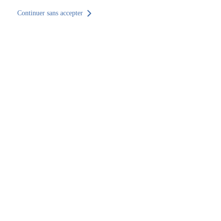
Continuer sans accepter
Retour au site
Accueil
Trouver un établissement
Grand Est
Haute-Marne
Trouver un