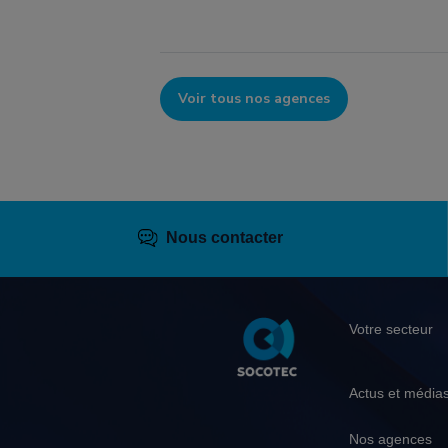
Voir tous nos agences
Nous contacter
Pied
Votre secteur
de
page
Actus et média
Nos agences