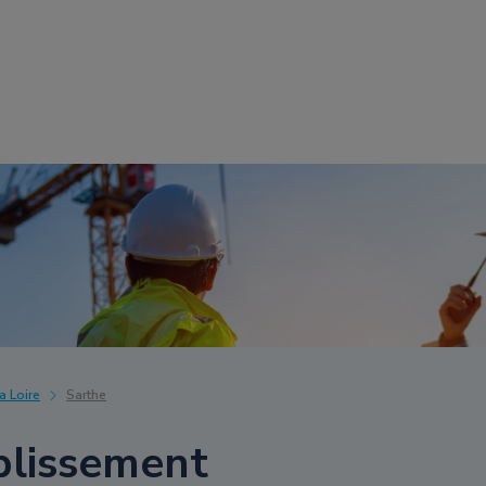
a Loire
Sarthe
blissement