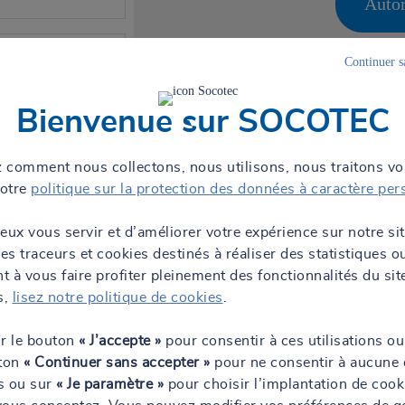
Autor
ustrie Le
Continuer s
Bienvenue sur SOCOTEC
 à 08:30
Mans
 comment nous collectons, nous utilisons, nous traitons v
notre
politique sur la protection des données à caractère per
Contact
eux vous servir et d’améliorer votre expérience sur notre si
des traceurs et cookies destinés à réaliser des statistiques o
 à vous faire profiter pleinement des fonctionnalités du sit
s,
lisez notre politique de cookies
.
ntre-Val de
ur le bouton
« J’accepte »
pour consentir à ces utilisations ou
uton
« Continuer sans accepter »
pour ne consentir à aucune 
 à 08:30
ns ou sur
« Je paramètre »
pour choisir l’implantation de cook
Mans