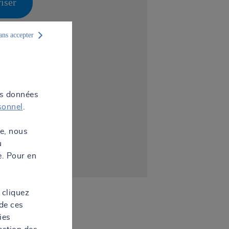
iser
ans accepter
os données
sonnel
.
te, nous
u
e. Pour en
 cliquez
de ces
ies