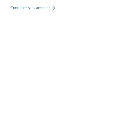
Continuer sans accepter
Retour au site
Accueil
Trouver un établissement
Pays de la Loire
Sarthe
Rouillon
SOCOTEC Construction & Immobilier Le Mans
SOCOTEC Construction