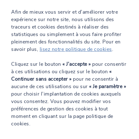
Nos atouts pour vous accompagner
Afin de mieux vous servir et d’améliorer votre
expérience sur notre site, nous utilisons des
SOCOTEC met à votre disposition un réseau d’experts de la
traceurs et cookies destinés à réaliser des
construction et des chantiers, aguerris et passionnés, qui portent
statistiques ou simplement à vous faire profiter
une réflexion sur la prévention dès l’origine de votre projet et
pleinement des fonctionnalités du site. Pour en
répartis sur tout le territoire français. Nous apportons une vision
savoir plus,
lisez notre politique de cookies
.
globale pour optimiser l’organisation, les méthodes d’intervention
et la productivité dans un objectif 0 accident. Nous mettons en
Cliquez sur le bouton
« J’accepte »
pour consentir
place une communication renforcée avec tous les acteurs du
chantier afin d’organiser la prévention et améliorer la diffusion
à ces utilisations ou cliquez sur le bouton
«
des informations entre les différentes entreprises. Les équipes
Continuer sans accepter »
pour ne consentir à
SOCOTEC sont capables de vous accompagner sur l’ensemble
aucune de ces utilisations ou sur
« Je paramètre »
des problématiques liées à votre chantier.
pour choisir l’implantation de cookies auxquels
vous consentez. Vous pouvez modifier vos
préférences de gestion des cookies à tout
moment en cliquant sur la page politique de
cookies.