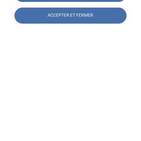
Découvrez nos catalogues de
Consultez en 
formation
plannings de 
ACCEPTER ET FERMER
formation
Contacter l'agence SOCOTEC
Formation Le Mans
Contacter l'agence