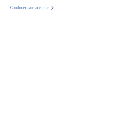
Continuer sans accepter
Retour au site
Accueil
Trouver un établissement
Pays de la Loire
Sarthe
Le Mans
SOCOTEC Formation Le Mans
SOCOTEC Formation Le