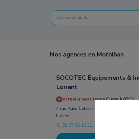
Nos agences en Morbihan
SOCOTEC Équipements & Ind
Lorient
Actuellement fermé.
Ouvre à 08:30
4 rue Alice Coléno, ZAC de Kerfichant, 5
Lorient
02 97 86 15 31