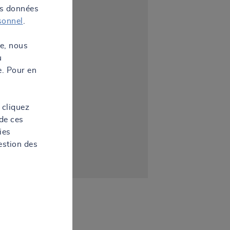
os données
sonnel
.
te, nous
u
e. Pour en
 cliquez
de ces
ies
estion des