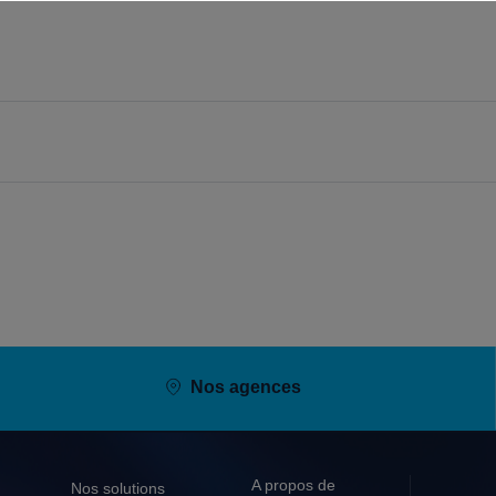
t
 à 07:45
6100
aire
t
Nos agences
6100
A propos de
Nos solutions