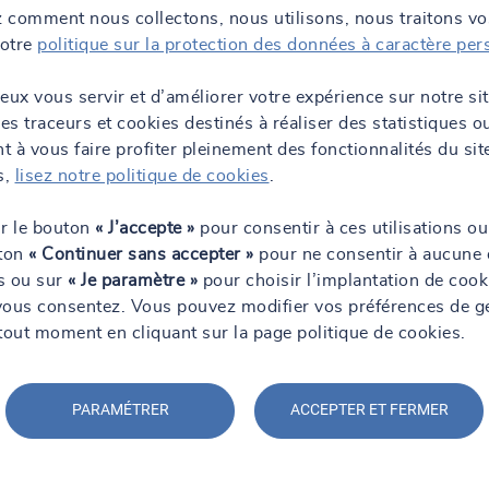
aire
 comment nous collectons, nous utilisons, nous traitons v
notre
politique sur la protection des données à caractère per
eux vous servir et d’améliorer votre expérience sur notre si
des traceurs et cookies destinés à réaliser des statistiques o
 à vous faire profiter pleinement des fonctionnalités du sit
s,
lisez notre politique de cookies
.
ur le bouton
« J’accepte »
pour consentir à ces utilisations ou
uton
« Continuer sans accepter »
pour ne consentir à aucune 
6100
ns ou sur
« Je paramètre »
pour choisir l’implantation de cook
vous consentez. Vous pouvez modifier vos préférences de g
tout moment en cliquant sur la page politique de cookies.
aire
PARAMÉTRER
ACCEPTER ET FERMER