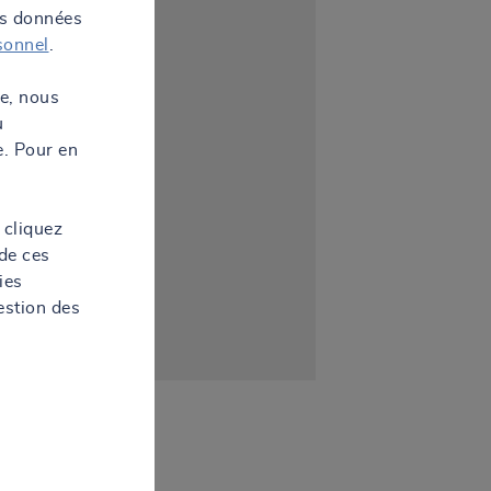
os données
sonnel
.
te, nous
u
e. Pour en
 cliquez
de ces
ies
estion des