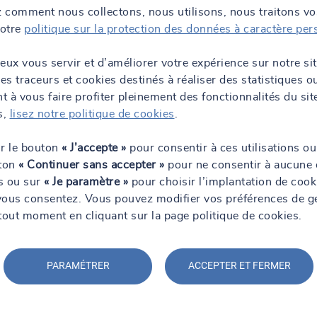
 comment nous collectons, nous utilisons, nous traitons v
notre
politique sur la protection des données à caractère per
eux vous servir et d’améliorer votre expérience sur notre si
des traceurs et cookies destinés à réaliser des statistiques o
 à vous faire profiter pleinement des fonctionnalités du sit
 à 08:30
s,
lisez notre politique de cookies
.
ur le bouton
« J’accepte »
pour consentir à ces utilisations ou
uton
« Continuer sans accepter »
pour ne consentir à aucune 
ns ou sur
« Je paramètre »
pour choisir l’implantation de cook
ire
vous consentez. Vous pouvez modifier vos préférences de g
tout moment en cliquant sur la page politique de cookies.
PARAMÉTRER
ACCEPTER ET FERMER