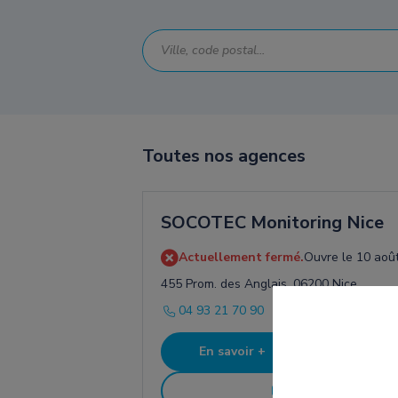
Toutes nos agences
SOCOTEC Monitoring Nice
Actuellement fermé.
Ouvre le 10 août
455 Prom. des Anglais, 06200 Nice
04 93 21 70 90
En savoir +
Itinéra
Contact