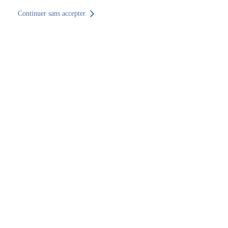
Continuer sans accepter
Retour au site
Accueil
Trouver un établissement
Normandie
Manche
Cherbourg-en-Cotentin
Trouver un