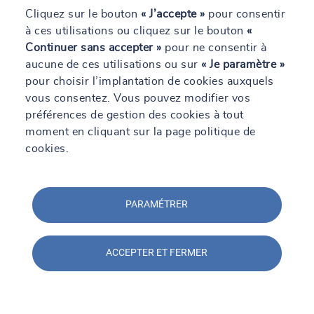
Cliquez sur le bouton
« J’accepte »
pour consentir
0233053388
à ces utilisations ou cliquez sur le bouton
«
Continuer sans accepter »
pour ne consentir à
En savoir +
Itinéraire
Contact
aucune de ces utilisations ou sur
« Je paramètre »
pour choisir l’implantation de cookies auxquels
vous consentez. Vous pouvez modifier vos
SOCOTEC Inspection Nucléaire de
préférences de gestion des cookies à tout
Cherbourg - SOCOTEC POWER SERVICES
moment en cliquant sur la page politique de
cookies.
Actuellement fermé.
Ouvre le 10 août à 08:00
ZA de Bénécère, 50120 Équeurdreville-Hainneville
02 33 01 34 65
PARAMÉTRER
En savoir +
Itinéraire
Contact
ACCEPTER ET FERMER
SOCOTEC Inspection des Matériaux -
Cherbourg