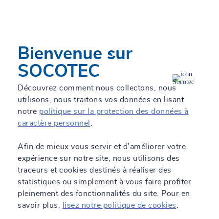
En savoir +
Itinéraire
Contact
Bienvenue sur
SOOCTEC Formation Cherbourg
SOCOTEC
Actuellement fermé.
Ouvre le 24 août à 07:45
Rue des Marettes, La Glacerie, 50470 Cherbourg-En-
Découvrez comment nous collectons, nous
Cotentin
utilisons, nous traitons vos données en lisant
02 33 05 33 88
notre
politique sur la protection des données à
caractère personnel
.
En savoir +
Itinéraire
Contact
Afin de mieux vous servir et d’améliorer votre
expérience sur notre site, nous utilisons des
traceurs et cookies destinés à réaliser des
SOCOTEC Formation Nucléaire
statistiques ou simplement à vous faire profiter
Cherbourg
pleinement des fonctionnalités du site. Pour en
Actuellement fermé.
Ouvre le 24 août à 07:45
savoir plus,
lisez notre politique de cookies
.
Rue des Marettes, 50470 Cherbourg-En-Cotentin