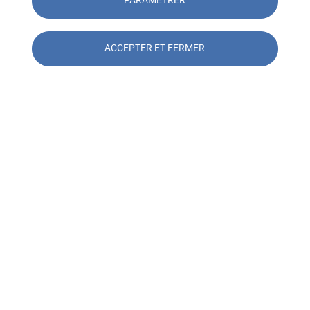
Découvrez nos catalogues de
Consultez en 
formation
plannings de 
ACCEPTER ET FERMER
formation
Contacter l'agence SOOCTEC
Formation Cherbourg
Contacter l'agence