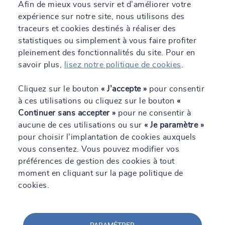
Afin de mieux vous servir et d’améliorer votre
d'informations, vous pouvez contacter directement le centre qui
pourra vous mettre en relation avec notre référent handicap.
expérience sur notre site, nous utilisons des
traceurs et cookies destinés à réaliser des
statistiques ou simplement à vous faire profiter
pleinement des fonctionnalités du site. Pour en
savoir plus,
lisez notre politique de cookies
.
Cliquez sur le bouton
« J’accepte »
pour consentir
à ces utilisations ou cliquez sur le bouton
«
Continuer sans accepter »
pour ne consentir à
Nos dernières actualités
aucune de ces utilisations ou sur
« Je paramètre »
pour choisir l’implantation de cookies auxquels
vous consentez. Vous pouvez modifier vos
préférences de gestion des cookies à tout
moment en cliquant sur la page politique de
cookies.
PARAMÉTRER