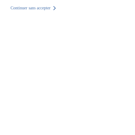
Continuer sans accepter
Retour au site
Accueil
Trouver un établissement
Normandie
Manche
Cherbourg-en-Cotentin
SOOCTEC Formation Cherbourg
SOOCTEC Formation