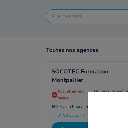
Toutes nos agences
SOCOTEC Formation
Montpellier
Actuellement
Ouvre le 24 août 
fermé.
07:45
503 Av. du Roucagnier, 34400 Lunel-Viel
04 99 13 61 40