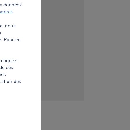
os données
sonnel
.
te, nous
u
e. Pour en
 cliquez
de ces
ies
estion des