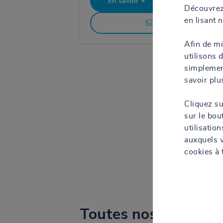
En savoir +
Itinéraire
Découvrez
en lisant 
Contact
Afin de mi
utilisons 
simplement
savoir plu
Cliquez s
sur le bo
utilisatio
auxquels 
cookies à 
Toutes nos agences