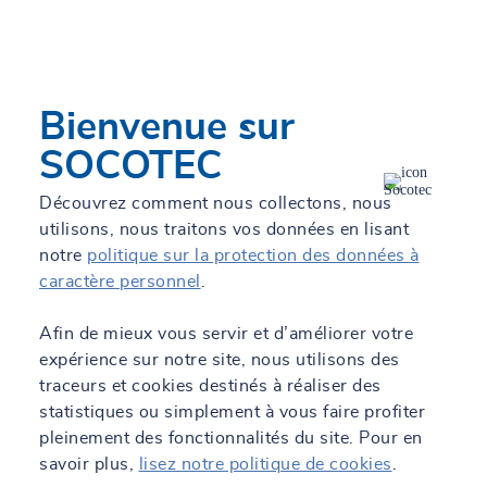
SOCOTEC met à votre disposition un réseau d'experts qui
connaissent bien vos contraintes et problématiques
d’exploitation et la réglementation applicable en matière de
sécurité des personnes, préservation des biens, économies
d’énergies, protection contre le bruit et pollutions
Bienvenue sur
atmosphériques.
SOCOTEC
Découvrez comment nous collectons, nous
utilisons, nous traitons vos données en lisant
notre
politique sur la protection des données à
caractère personnel
.
Afin de mieux vous servir et d’améliorer votre
Nos dernières actualités
expérience sur notre site, nous utilisons des
traceurs et cookies destinés à réaliser des
statistiques ou simplement à vous faire profiter
pleinement des fonctionnalités du site. Pour en
savoir plus,
lisez notre politique de cookies
.