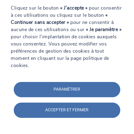
Cliquez sur le bouton
« J’accepte »
pour consentir
à ces utilisations ou cliquez sur le bouton
«
Continuer sans accepter »
pour ne consentir à
aucune de ces utilisations ou sur
« Je paramètre »
Téléchargez notre livre blanc
pour choisir l’implantation de cookies auxquels
sur l'essentiel des obligations
vous consentez. Vous pouvez modifier vos
règlementaires
préférences de gestion des cookies à tout
SOCOTEC vous propose un guide
moment en cliquant sur la page politique de
pratique pour maîtriser vos obligations
cookies.
réglementaires. Conçu pour vous
accompagner au quotidien, il facilite la
mise en conformité et l’optimisation de la
gestion de vos établissements tertiaires
PARAMÉTRER
et industriels. Téléchargez-le
gratuitement et gagnez en sérénité !
ACCEPTER ET FERMER
En savoir +