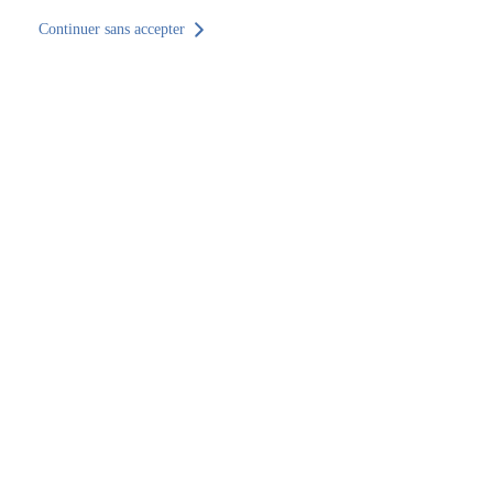
Continuer sans accepter
Retour au site
Accueil
Trouver un établissement
Nouvelle-Aquitaine
Vienne
Poitiers
SOCOTEC Équipements & Industrie Poitiers
SOCOTEC Équipements