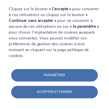
Cliquez sur le bouton
« J’accepte »
pour consentir
à ces utilisations ou cliquez sur le bouton
«
Continuer sans accepter »
pour ne consentir à
Téléchargez notre livre blanc
aucune de ces utilisations ou sur
« Je paramètre »
sur l'essentiel des obligations
pour choisir l’implantation de cookies auxquels
règlementaires
vous consentez. Vous pouvez modifier vos
SOCOTEC vous propose un guide
préférences de gestion des cookies à tout
pratique pour maîtriser vos obligations
moment en cliquant sur la page politique de
réglementaires. Conçu pour vous
cookies.
accompagner au quotidien, il facilite la
mise en conformité et l’optimisation de la
gestion de vos établissements tertiaires
et industriels. Téléchargez-le
PARAMÉTRER
gratuitement et gagnez en sérénité !
En savoir +
ACCEPTER ET FERMER