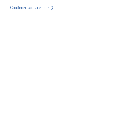
Continuer sans accepter
Retour au site
Accueil
Trouver un établissement
Nouvelle-Aquitaine
Deux-Sèvres
Niort
SOCOTEC Équipements & Industrie Niort
SOCOTEC Équipements