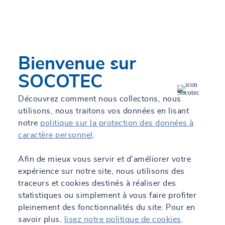
connaissent bien vos contraintes et problématiques
d’exploitation et la réglementation applicable en matière de
sécurité des personnes, préservation des biens, économies
d’énergies, protection contre le bruit et pollutions
atmosphériques.
Bienvenue sur
SOCOTEC
Découvrez comment nous collectons, nous
utilisons, nous traitons vos données en lisant
notre
politique sur la protection des données à
caractère personnel
.
Nos dernières actualités
Afin de mieux vous servir et d’améliorer votre
expérience sur notre site, nous utilisons des
traceurs et cookies destinés à réaliser des
statistiques ou simplement à vous faire profiter
pleinement des fonctionnalités du site. Pour en
savoir plus,
lisez notre politique de cookies
.