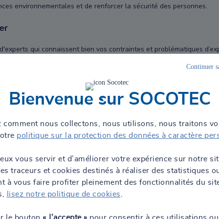
ances environnementales et de renforcer la sécurité des personnes.
er
experts qui connaissent bien vos contraintes et problématiques d’expl
on des biens, économies d’énergies, protection contre le bruit et poll
Continuer s
Bienvenue sur SOCOTEC
 comment nous collectons, nous utilisons, nous traitons v
notre
politique sur la protection des données à caractère per
ités
eux vous servir et d’améliorer votre expérience sur notre si
des traceurs et cookies destinés à réaliser des statistiques o
 à vous faire profiter pleinement des fonctionnalités du sit
s,
lisez notre politique de cookies
.
ur le bouton
« J’accepte »
pour consentir à ces utilisations ou