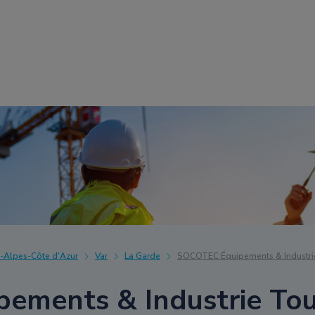
-Alpes-Côte d'Azur
Var
La Garde
SOCOTEC Équipements & Industri
ements & Industrie To