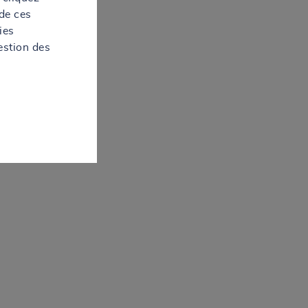
de ces
ies
estion des