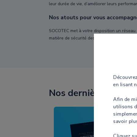
leur durée de vie, d’améliorer leurs perform
Nos atouts pour vous accompagn
SOCOTEC met à votre disposition un réseau d'
matière de sécurité des personnes, préservati
Découvrez
en lisant 
Nos dernières actual
Afin de mi
utilisons 
simplement
savoir plu
Cliquez s