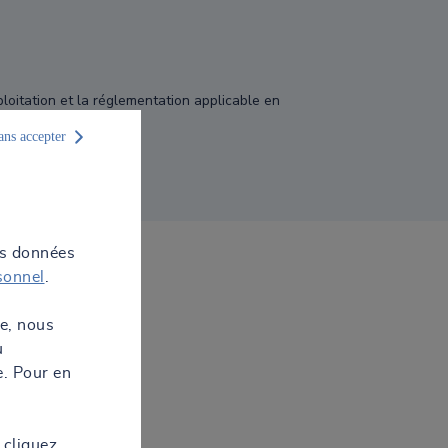
oitation et la réglementation applicable en
utions atmosphériques.
ans accepter
os données
sonnel
.
te, nous
u
e. Pour en
 cliquez