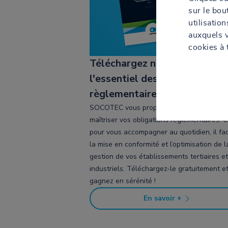
sur le bo
utilisatio
auxquels 
cookies à 
Téléchargez notre livre blanc
l'essentiel des obligations
règlementaires
SOCOTEC vous propose un guide pratique
maîtriser vos obligations réglementaires. 
pour vous accompagner au quotidien, il faci
la mise en conformité et l’optimisation de l
gestion de vos établissements tertiaires et
industriels. Téléchargez-le gratuitement e
gagnez en sérénité !
En savoir +