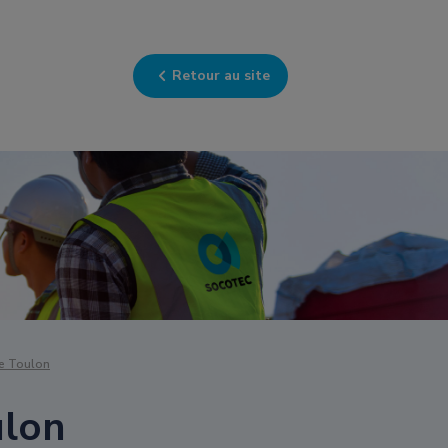
Retour au site
e Toulon
ulon