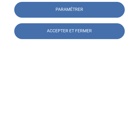
PARAMÉTRER
Découvrez nos catalogues de
Consultez en 
formation
plannings de 
formation
ACCEPTER ET FERMER
Contacter l'agence SOCOTEC
Formation Marseille
Contacter l'agence