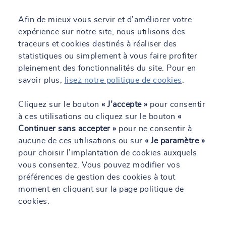
formation/read/0058654480649838ecfe0
Pour tout complément
d'informations, vous pouvez contacter directement le centre qui
Afin de mieux vous servir et d’améliorer votre
pourra vous mettre en relation avec notre référent handicap.
expérience sur notre site, nous utilisons des
traceurs et cookies destinés à réaliser des
statistiques ou simplement à vous faire profiter
pleinement des fonctionnalités du site. Pour en
savoir plus,
lisez notre politique de cookies
.
Cliquez sur le bouton
« J’accepte »
pour consentir
à ces utilisations ou cliquez sur le bouton
«
Nos dernières actualités
Continuer sans accepter »
pour ne consentir à
aucune de ces utilisations ou sur
« Je paramètre »
pour choisir l’implantation de cookies auxquels
vous consentez. Vous pouvez modifier vos
préférences de gestion des cookies à tout
moment en cliquant sur la page politique de
cookies.