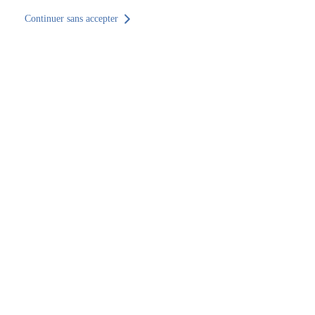
Continuer sans accepter
Retour au site
Accueil
Trouver un établissement
Provence-Alpes-Côte d'Azur
Bouches-du-Rhône
Les Pennes-Mirabeau
SOCOTEC Formation Marseille