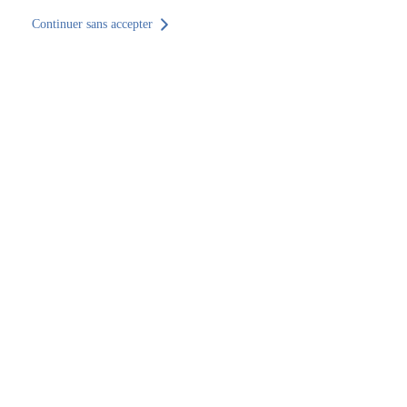
Continuer sans accepter
Retour au site
Accueil
Trouver un établissement
Pays de la Loire
Mayenne
Changé
SOCOTEC Construction & Immobilier Laval
SOCOTEC Construction