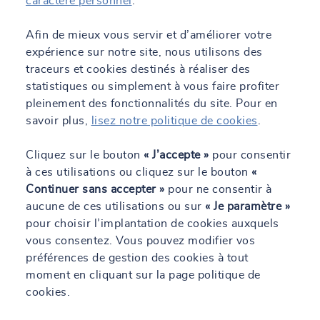
caractère personnel
.
Nos atouts pour vous accompagner
Afin de mieux vous servir et d’améliorer votre
expérience sur notre site, nous utilisons des
SOCOTEC met à votre disposition un réseau d’experts de la
traceurs et cookies destinés à réaliser des
construction et des chantiers, aguerris et passionnés, qui portent
statistiques ou simplement à vous faire profiter
une réflexion sur la prévention dès l’origine de votre projet et
pleinement des fonctionnalités du site. Pour en
répartis sur tout le territoire français. Nous apportons une vision
globale pour optimiser l’organisation, les méthodes d’intervention
savoir plus,
lisez notre politique de cookies
.
et la productivité dans un objectif 0 accident. Nous mettons en
place une communication renforcée avec tous les acteurs du
Cliquez sur le bouton
« J’accepte »
pour consentir
chantier afin d’organiser la prévention et améliorer la diffusion
à ces utilisations ou cliquez sur le bouton
«
des informations entre les différentes entreprises. Les équipes
Continuer sans accepter »
pour ne consentir à
SOCOTEC sont capables de vous accompagner sur l’ensemble
aucune de ces utilisations ou sur
« Je paramètre »
des problématiques liées à votre chantier.
pour choisir l’implantation de cookies auxquels
vous consentez. Vous pouvez modifier vos
préférences de gestion des cookies à tout
moment en cliquant sur la page politique de
cookies.