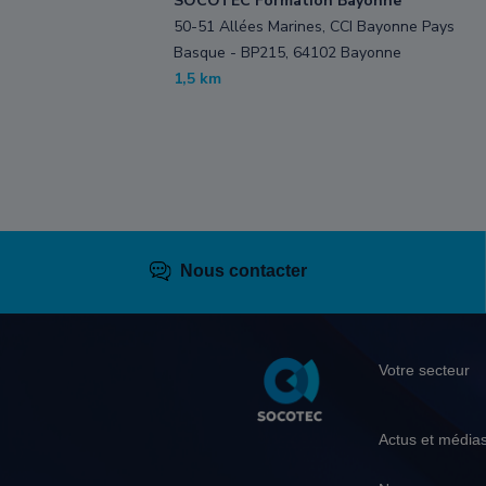
SOCOTEC Formation Bayonne
50-51 Allées Marines, CCI Bayonne Pays
Basque - BP215, 64102 Bayonne
1,5 km
Nous contacter
Pied
Votre secteur
de
page
Actus et média