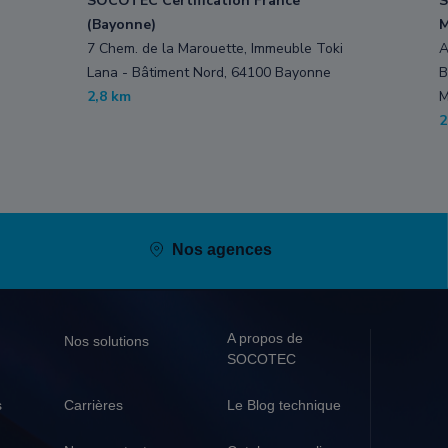
SOCOTEC Certification France
S
(Bayonne)
M
7 Chem. de la Marouette, Immeuble Toki
A
Lana - Bâtiment Nord, 64100 Bayonne
B
2,8 km
M
2
Nos agences
A propos de
Nos solutions
SOCOTEC
s
Carrières
Le Blog technique