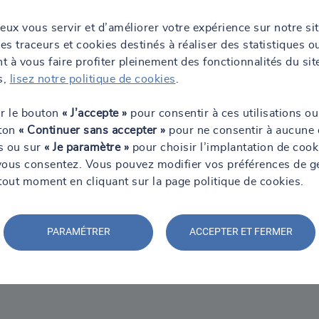
eux vous servir et d’améliorer votre expérience sur notre si
uses sur Navires
des traceurs et cookies destinés à réaliser des statistiques o
 à vous faire profiter pleinement des fonctionnalités du sit
s,
lisez notre politique de cookies
.
26)
ur le bouton
« J’accepte »
pour consentir à ces utilisations ou
 28) Découvrez un cas concret de mesures d’empoussièrement amiante 
uton
« Continuer sans accepter »
pour ne consentir à aucune 
et
.
ns ou sur
« Je paramètre »
pour choisir l’implantation de cook
taires
vous consentez. Vous pouvez modifier vos préférences de g
tout moment en cliquant sur la page politique de cookies.
t pour optimiser la gestion de votre patrimoine et assurer votre co
PARAMÉTRER
ACCEPTER ET FERMER