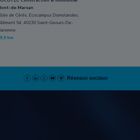
OCOTEC Construction & Immobilier
ont-de-Marsan
llée de Cérès, Ecocampus Domolandes,
âtiment 54, 40230 Saint-Geours-De-
aremne
9,9 km
Réseaux sociaux