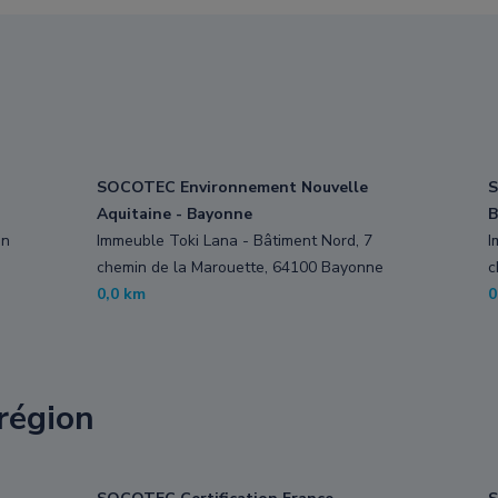
SOCOTEC Environnement Nouvelle
S
Aquitaine - Bayonne
B
in
Immeuble Toki Lana - Bâtiment Nord, 7
I
chemin de la Marouette, 64100 Bayonne
c
0,0 km
0
région