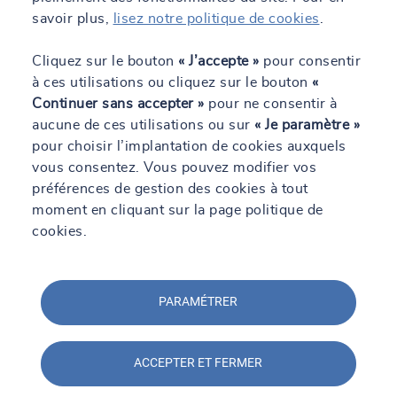
savoir plus,
lisez notre politique de cookies
.
Cliquez sur le bouton
« J’accepte »
pour consentir
à ces utilisations ou cliquez sur le bouton
«
Téléchargez notre livre blanc
Continuer sans accepter »
pour ne consentir à
sur l'essentiel des obligations
aucune de ces utilisations ou sur
« Je paramètre »
règlementaires
pour choisir l’implantation de cookies auxquels
vous consentez. Vous pouvez modifier vos
SOCOTEC vous propose un guide
pratique pour maîtriser vos obligations
préférences de gestion des cookies à tout
réglementaires. Conçu pour vous
moment en cliquant sur la page politique de
accompagner au quotidien, il facilite la
cookies.
mise en conformité et l’optimisation de la
gestion de vos établissements tertiaires
et industriels. Téléchargez-le
gratuitement et gagnez en sérénité !
PARAMÉTRER
En savoir +
ACCEPTER ET FERMER