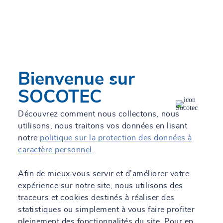
SOCOTEC met à votre disposition un réseau d'experts qui
connaissent bien vos contraintes et problématiques
d’exploitation et la réglementation applicable en matière de
sécurité des personnes, préservation des biens, économies
d’énergies, protection contre le bruit et pollutions
atmosphériques.
Bienvenue sur
SOCOTEC
Découvrez comment nous collectons, nous
utilisons, nous traitons vos données en lisant
notre
politique sur la protection des données à
caractère personnel
.
Nos dernières actualités
Afin de mieux vous servir et d’améliorer votre
expérience sur notre site, nous utilisons des
traceurs et cookies destinés à réaliser des
statistiques ou simplement à vous faire profiter
pleinement des fonctionnalités du site. Pour en