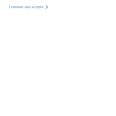
Continuer sans accepter
Retour au site
Accueil
Trouver un établissement
Nouvelle-Aquitaine
Gironde
Mérignac
SOCOTEC Équipements & Industrie Bordeaux
SOCOTEC Équipements