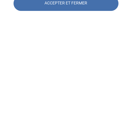
ACCEPTER ET FERMER
Contacter l'agence SOCOTEC
Chantiers Normandie
Contacter l'agence