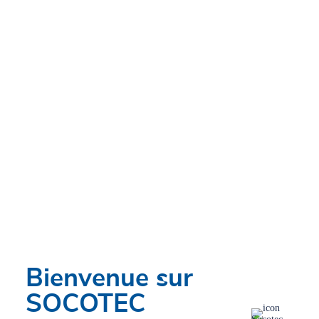
circulaire
Rénovation
Organisation de
chantier (DHOL,
Infrastructures
METAH, SCALP et
MESA)
Nos services
Conseil technique sur les ouvrages neufs
Nous proposons un accompagnement global et sur-
Bienvenue sur
mesure pour vos projets de construction d'infrastructures
SOCOTEC
de la phase amont jusqu'à la mise en service en passant
par l'exploitation. Nos services couvrent le management