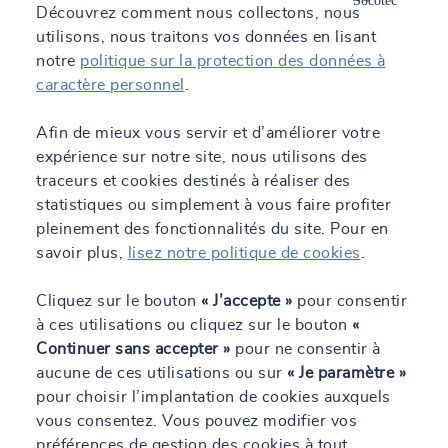
Découvrez comment nous collectons, nous
des risques environnementaux, humains et structurels.
En savoir +
utilisons, nous traitons vos données en lisant
Géotechnique et Géophysique
notre
politique sur la protection des données à
Nos experts offrent une large gamme de services
caractère personnel
.
géologiques et géotechniques. Nous proposons des
services d’ingénierie géotechnique : étude, essais et
Afin de mieux vous servir et d’améliorer votre
conseils sur les conditions de terrain, géologiques et
expérience sur notre site, nous utilisons des
structurales. SOCOTEC propose une surveillance de
traceurs et cookies destinés à réaliser des
l’ensemble du site avant, pendant et après l’installation
statistiques ou simplement à vous faire profiter
des fondations pour s’assurer que les clients ont accès à
pleinement des fonctionnalités du site. Pour en
des enregistrements complets des activités du site.Nos
ingénieurs témoignent d’une vaste expérience dans
savoir plus,
lisez notre politique de cookies
.
l’amélioration des sols et les programmes d’essais de
fondations sur pieux utilisant des méthodes non
Cliquez sur le bouton
« J’accepte »
pour consentir
destructives sur toutes les formes de pieux ou de groupes
à ces utilisations ou cliquez sur le bouton
«
de pieux battus ou coulés sur place.
Continuer sans accepter »
pour ne consentir à
En savoir +
aucune de ces utilisations ou sur
« Je paramètre »
pour choisir l’implantation de cookies auxquels
vous consentez. Vous pouvez modifier vos
préférences de gestion des cookies à tout