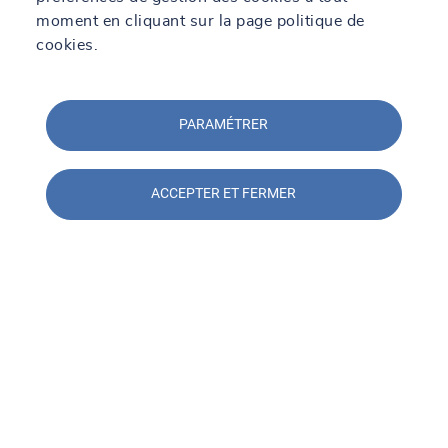
moment en cliquant sur la page politique de
cookies.
Contacter l'agence SOCOTEC
PARAMÉTRER
Monaco
Contacter l'agence
ACCEPTER ET FERMER
Agences à proximité
SOCOTEC Monitoring Nice