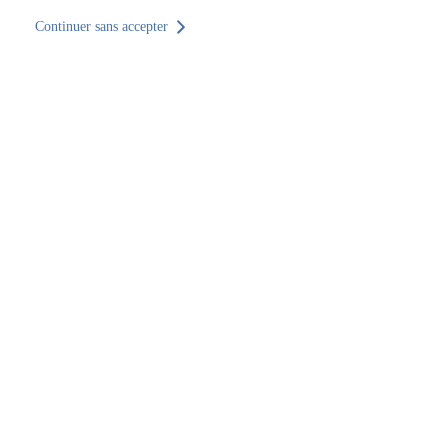
Continuer sans accepter
Retour au site
Accueil
Trouver un établissement
Monaco
SOCOTEC Monaco
SOCOTEC Monaco