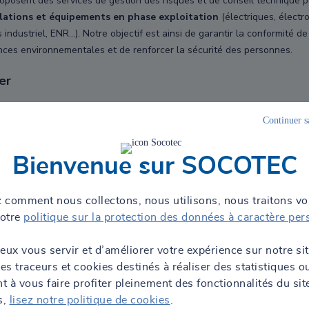
proposent des services de gestion des risques et de conseil technique 
llations et équipements en phase exploitation
(électriques, électr
ndustriel, ENR...). Notre objectif est ainsi de garantir la conformité de
ances environnementales et de renforcer la sécurité des personnes.
er
experts qui connaissent bien vos contraintes et problématiques d’expl
Continuer s
on des biens, économies d’énergies, protection contre le bruit et poll
Bienvenue sur SOCOTEC
 comment nous collectons, nous utilisons, nous traitons v
notre
politique sur la protection des données à caractère per
ités
eux vous servir et d’améliorer votre expérience sur notre si
des traceurs et cookies destinés à réaliser des statistiques o
 à vous faire profiter pleinement des fonctionnalités du sit
s,
lisez notre politique de cookies
.