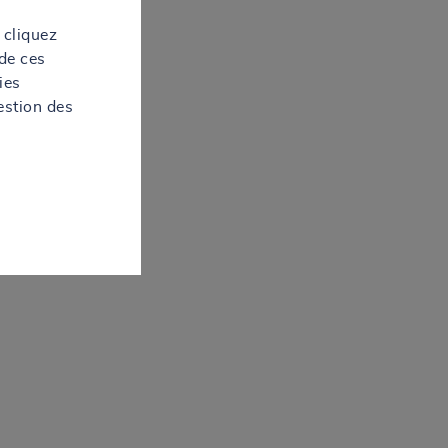
 cliquez
de ces
ies
estion des