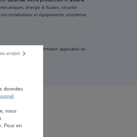
pour
sécuriser votre production
et
assurer
omécaniques, énergie & fluides, sécurité
 vos installations et équipements, d’optimiser
oitation et la réglementation applicable en
ans accepter
utions atmosphériques.
os données
sonnel
.
te, nous
u
e. Pour en