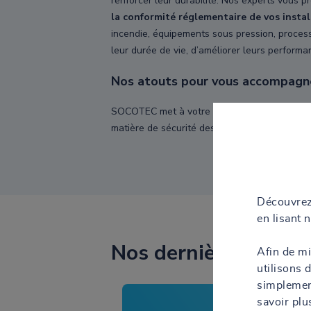
renforcer leur durabilité. Nos experts vous 
la conformité réglementaire de vos insta
incendie, équipements sous pression, process i
leur durée de vie, d’améliorer leurs perform
Nos atouts pour vous accompagn
SOCOTEC met à votre disposition un réseau d'
matière de sécurité des personnes, préservati
Découvrez
en lisant 
Nos dernières actual
Afin de mi
utilisons 
simplement
savoir plu