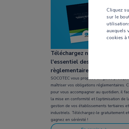
Cliquez s
sur le bo
utilisatio
auxquels 
cookies à 
Téléchargez notre livre blanc
l'essentiel des obligations
règlementaires
SOCOTEC vous propose un guide pratique
maîtriser vos obligations réglementaires. 
pour vous accompagner au quotidien, il faci
la mise en conformité et l’optimisation de l
gestion de vos établissements tertiaires et
industriels. Téléchargez-le gratuitement e
gagnez en sérénité !