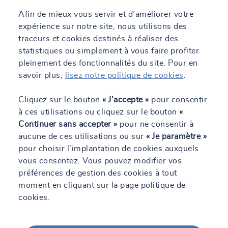
Afin de mieux vous servir et d’améliorer votre
Nos atouts pour vous accompagner
expérience sur notre site, nous utilisons des
traceurs et cookies destinés à réaliser des
SOCOTEC met à votre disposition un réseau d’experts de la
statistiques ou simplement à vous faire profiter
construction et des chantiers, aguerris et passionnés, qui portent
pleinement des fonctionnalités du site. Pour en
une réflexion sur la prévention dès l’origine de votre projet et
répartis sur tout le territoire français. Nous apportons une vision
savoir plus,
lisez notre politique de cookies
.
globale pour optimiser l’organisation, les méthodes d’intervention
et la productivité dans un objectif 0 accident. Nous mettons en
Cliquez sur le bouton
« J’accepte »
pour consentir
place une communication renforcée avec tous les acteurs du
à ces utilisations ou cliquez sur le bouton
«
chantier afin d’organiser la prévention et améliorer la diffusion
Continuer sans accepter »
pour ne consentir à
des informations entre les différentes entreprises. Les équipes
aucune de ces utilisations ou sur
« Je paramètre »
SOCOTEC sont capables de vous accompagner sur l’ensemble
pour choisir l’implantation de cookies auxquels
des problématiques liées à votre chantier.
vous consentez. Vous pouvez modifier vos
préférences de gestion des cookies à tout
moment en cliquant sur la page politique de
cookies.