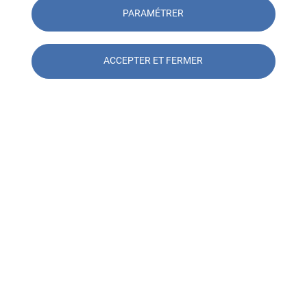
PARAMÉTRER
Paroles d'expert
ACCEPTER ET FERMER
Contacter l'agence SOCOTEC