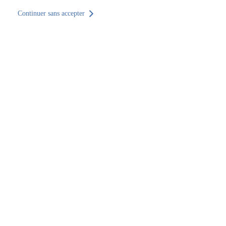
Continuer sans accepter
Retour au site
Accueil
Trouver un établissement
Hauts-de-France
Aisne
Laon
SOCOTEC Construction & Immobilier Laon
SOCOTEC Construction