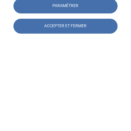
PARAMÉTRER
Paroles d'expert
ACCEPTER ET FERMER
Contacter l'agence SOCOTEC