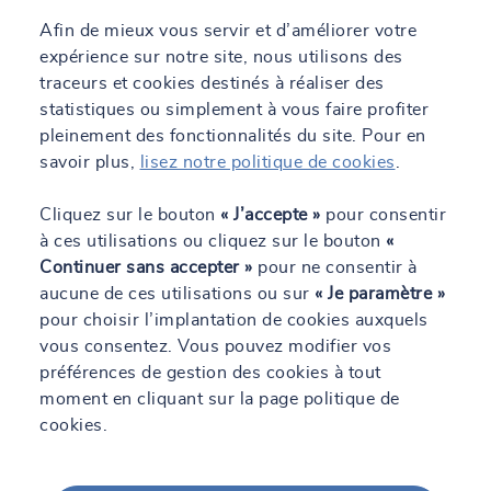
Afin de mieux vous servir et d’améliorer votre
Nos atouts pour vous accompagner
expérience sur notre site, nous utilisons des
traceurs et cookies destinés à réaliser des
SOCOTEC met à votre disposition un réseau d’experts de la
statistiques ou simplement à vous faire profiter
construction et des chantiers, aguerris et passionnés, qui portent
pleinement des fonctionnalités du site. Pour en
une réflexion sur la prévention dès l’origine de votre projet et
répartis sur tout le territoire français. Nous apportons une vision
savoir plus,
lisez notre politique de cookies
.
globale pour optimiser l’organisation, les méthodes d’intervention
et la productivité dans un objectif 0 accident. Nous mettons en
Cliquez sur le bouton
« J’accepte »
pour consentir
place une communication renforcée avec tous les acteurs du
à ces utilisations ou cliquez sur le bouton
«
chantier afin d’organiser la prévention et améliorer la diffusion
Continuer sans accepter »
pour ne consentir à
des informations entre les différentes entreprises. Les équipes
aucune de ces utilisations ou sur
« Je paramètre »
SOCOTEC sont capables de vous accompagner sur l’ensemble
pour choisir l’implantation de cookies auxquels
des problématiques liées à votre chantier.
vous consentez. Vous pouvez modifier vos
préférences de gestion des cookies à tout
moment en cliquant sur la page politique de
cookies.