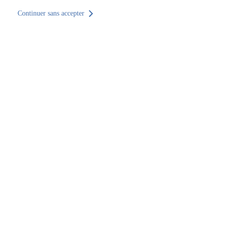
Continuer sans accepter
Retour au site
Accueil
Trouver un établissement
Grand Est
Haut-Rhin
Wettolsheim
SOCOTEC Construction & Immobilier Colmar
SOCOTEC Construction