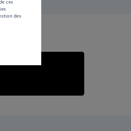
de ces
ies
estion des