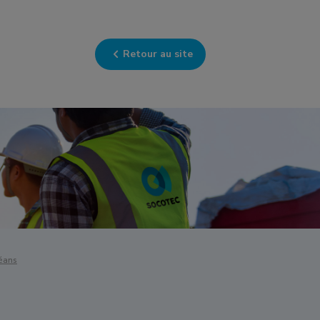
Retour au site
éans