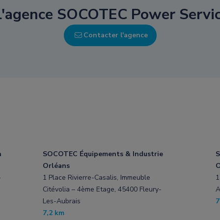
 l'agence SOCOTEC Power Servic
Contacter l'agence
n
SOCOTEC Équipements & Industrie
S
Orléans
O
-
1 Place Rivierre-Casalis, Immeuble
1
Citévolia – 4ème Etage, 45400 Fleury-
A
Les-Aubrais
7
7,2 km