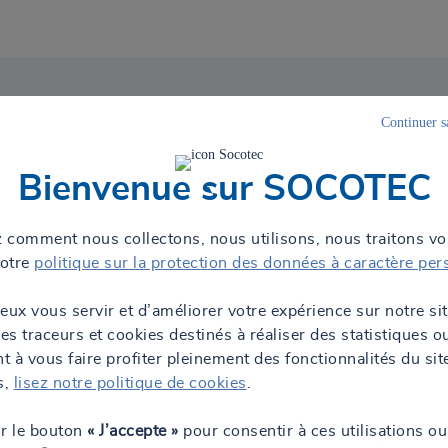
Continuer s
vices
e de l'industrie
Bienvenue sur SOCOTEC
isques, de conseil technique, de la supervision et l’inspection des ou
cléaire, éoliennes, installations photovoltaïques, biomasse, méthanisat
 comment nous collectons, nous utilisons, nous traitons v
prolonger leur durée de vie, améliorer leur performance environnementa
notre
politique sur la protection des données à caractère per
er
eux vous servir et d’améliorer votre expérience sur notre si
des traceurs et cookies destinés à réaliser des statistiques o
industrie dans la prévention des risques avec des interlocuteurs réact
 à vous faire profiter pleinement des fonctionnalités du sit
gies renouvelables. Nos équipes s'adapteront à votre organisation et v
s,
lisez notre politique de cookies
.
ur le bouton
« J’accepte »
pour consentir à ces utilisations ou