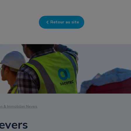
Retour au site
n & Immobilier Nevers
evers