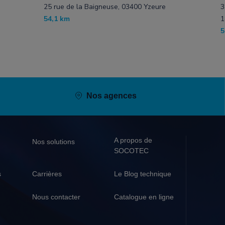
25 rue de la Baigneuse, 03400 Yzeure
3
54,1 km
1
5
Nos agences
A propos de
Nos solutions
SOCOTEC
s
Carrières
Le Blog technique
Nous contacter
Catalogue en ligne