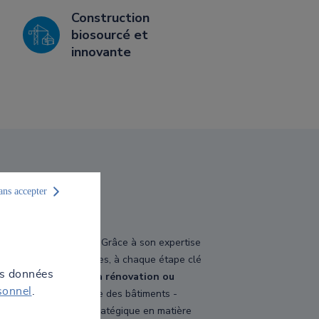
Construction
biosourcé et
innovante
ans accepter
 bâtiments en France. Grâce à son expertise
e des parties prenantes, à chaque étape clé
os données
 l’exploitation, et la rénovation ou
sonnel
.
, le contrôle technique des bâtiments -
 comme un partenaire stratégique en matière