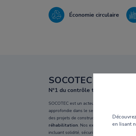
Économie circulaire
SOCOTEC Constructi
N°1 du contrôle technique constr
SOCOTEC est un acteur incontournable dans l
approfondie dans le secteur de la construct
Découvrez
des projets de construction :
de la phase de 
en lisant 
réhabilitation
. Nos experts vous accompagne
incluant solidité, sécurité incendie, acousti