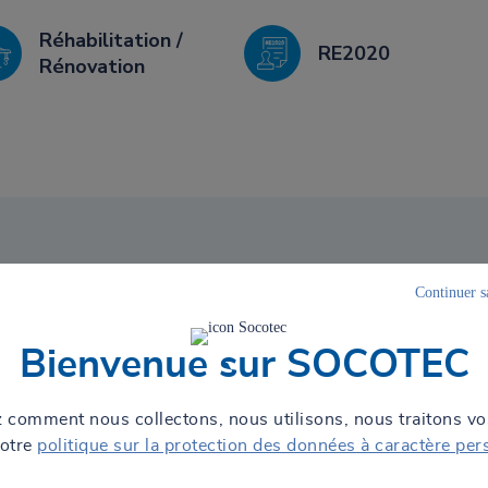
Réhabilitation /
RE2020
Rénovation
on & Immobilier
Continuer s
uction en France
Bienvenue sur SOCOTEC
e domaine du conseil technique et de la gestion des risques pour les
ion depuis plus de 70 ans, SOCOTEC accompagne et soutient l’ensembl
 comment nous collectons, nous utilisons, nous traitons v
conception jusqu’à la démolition, en passant par la construction,
notre
politique sur la protection des données à caractère per
nt sur le terrain en matière de conseil pour la prévention des risques
que, thermique, accessibilité, etc. Par ailleurs, SOCOTEC se positionne