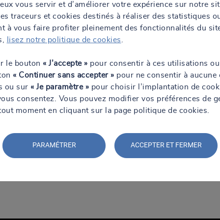
eux vous servir et d’améliorer votre expérience sur notre si
gestion des données (Data), permettant d’optimiser la conception, la m
des traceurs et cookies destinés à réaliser des statistiques o
construction connectée.
 à vous faire profiter pleinement des fonctionnalités du sit
er
s,
lisez notre politique de cookies
.
experts de la construction et des chantiers, aguerris et passionnés, q
ur le bouton
« J’accepte »
pour consentir à ces utilisations ou
out le territoire français. Nous apportons une vision globale pour optimi
uton
« Continuer sans accepter »
pour ne consentir à aucune 
nt. Nous mettons en place une communication renforcée avec tous les ac
ns ou sur
« Je paramètre »
pour choisir l’implantation de cook
formations entre les différentes entreprises. Les équipes SOCOTEC so
vous consentez. Vous pouvez modifier vos préférences de g
hantier.
tout moment en cliquant sur la page politique de cookies.
PARAMÉTRER
ACCEPTER ET FERMER