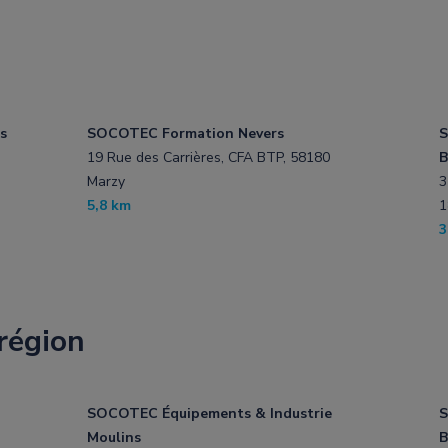
s
SOCOTEC Formation Nevers
S
19 Rue des Carrières, CFA BTP, 58180
B
Marzy
3
5,8 km
1
3
région
SOCOTEC Équipements & Industrie
S
Moulins
B