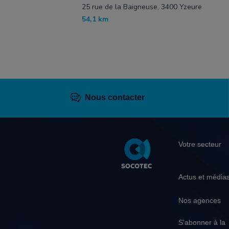
25 rue de la Baigneuse, 3400 Yzeure
54,1 km
Nous contacter
Pied
Votre secteur
de
page
Actus et média
Nos agences
S'abonner à la