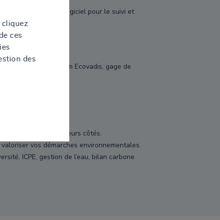
et vous propose un logiciel pour le suivi et
 cliquez
de ces
ies
estion des
ieuse médaille Platinum Ecovadis, gage de
aux.
 notre engagement à leurs côtés.
et valoriser vos démarches environnementales.
sité, ICPE, gestion de l’eau, bilan carbone