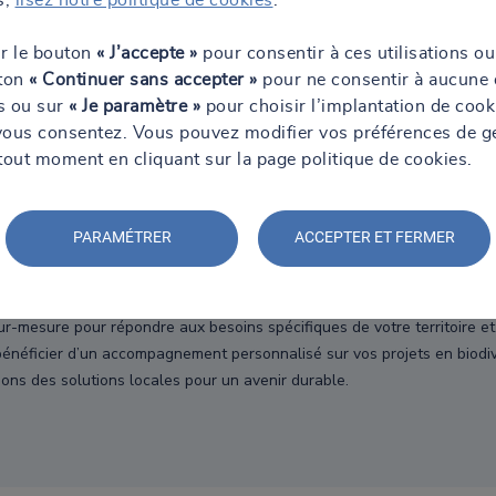
uristes vous accompagnent sur de la veille réglementaire personnalisée 
tes et de votre système de management
ur le bouton
« J’accepte »
pour consentir à ces utilisations ou
uton
« Continuer sans accepter »
pour ne consentir à aucune 
ertifié
ns ou sur
« Je paramètre »
pour choisir l’implantation de cook
vous consentez. Vous pouvez modifier vos préférences de g
 durable et de responsabilité sociétale sont certifiés par la prestig
tout moment en cliquant sur la page politique de cookies.
PARAMÉTRER
ACCEPTER ET FERMER
ches de vous pour une connaissance fine des enjeux régionaux et loc
NPS de 75, nos clients reconnaissent la qualité de nos prestations et
ur-mesure pour répondre aux besoins spécifiques de votre territoire 
néficier d’un accompagnement personnalisé sur vos projets en biodiver
sons des solutions locales pour un avenir durable.