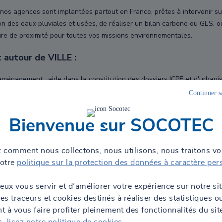
os agences sont implantées partout en France, prêtes à intervenir sur 
stion des eaux pluviales et usées, de réaliser un bilan carbone ou GES
e de proximité pour toutes vos missions environnementales.
 autour de VILLE :
ménagement : aide dans la constitution des dossiers ICPE et d'urban
, préservation des habitats naturels et accompagnement pour la mise e
Continuer s
habilitation pour une valorisation durable des terrains.
our la gestion des eaux pluviales, des eaux usées et l’optimisation des
Bienvenue sur SOCOTEC
air intérieur, rejets atmosphériques, bruit, vibration, poussières, etc.
lans complets pour réduire votre empreinte carbone et répondre aux en
pour vous accompagner dans votre démarche de décarbonation
 comment nous collectons, nous utilisons, nous traitons v
étique et accompagnement pour réduire votre consommation d'énergie 
notre
politique sur la protection des données à caractère per
r la sécurité de vos collaborateurs et également permettre la mise sur
eux vous servir et d’améliorer votre expérience sur notre si
des traceurs et cookies destinés à réaliser des statistiques o
tion des préventeurs et études pour assurer la sécurité, la santé et la
 à vous faire profiter pleinement des fonctionnalités du sit
s,
lisez notre politique de cookies
.