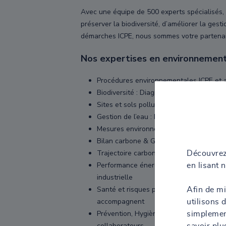
Avec une équipe de 500 experts spécialisés, n
préserver la biodiversité, d’améliorer la ge
démarches ICPE, nous sommes votre partenair
Nos expertises en environnement
Procédures environnementales ICPE et a
Biodiversité : Diagnostics écologiques
Sites et sols pollués : Diagnostics et ré
Gestion de l’eau : Études et solutions p
Mesures environnementales : qualité de l'
Bilan carbone & GES : Réalisation de bi
Trajectoire carbone et stratégie RSE 
Découvrez
Performance énergétique : audit énerg
en lisant 
industrielle
Santé et risques produits : pour assure
Afin de mi
accompagnent
utilisons 
Prévention, Hygiène et QVT : externalisa
simplement
collaborateurs
savoir plu