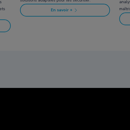
solutions adaptées pour les sécuriser.
s
analys
ets
maîtr
En savoir +