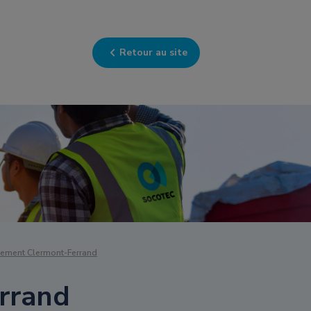
Retour au site
ement Clermont-Ferrand
rrand