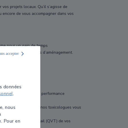
vos projets locaux. Qu’il s’agisse de
, ou encore de vous accompagner dans vos
isme pour un gain de temps
n conformité des projets d’aménagement.
ans accepter
 ressources hydriques.
jeux climatiques.
os données
tout en assurant votre performance
sonnel
.
 le marché de produits, nos toxicologues vous
te, nous
u
 qualité de vie au travail (QVT) de vos
e. Pour en