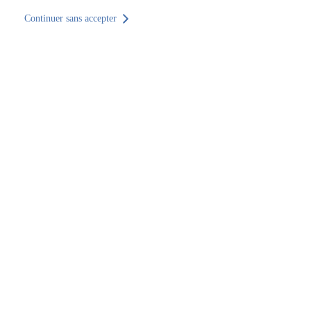
Continuer sans accepter
Retour au site
Accueil
Trouver un établissement
Auvergne-Rhône-Alpes
Ain
Bourg-en-Bresse
SOCOTEC Construction & Immobilier Bourg-en-Bresse