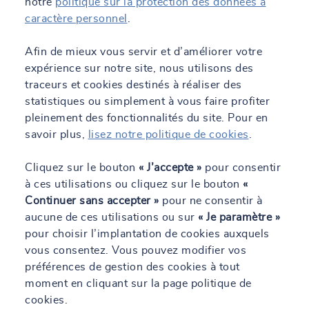
notre
politique sur la protection des données à
positionne comme un partenaire stratégique en matière de BIM
caractère personnel
.
(Building Information Modeling) et de gestion des données
(Data), permettant d’optimiser la conception, la maintenance et
l’exploitation des bâtiments tout en répondant aux défis
Afin de mieux vous servir et d’améliorer votre
modernes de la construction connectée.
expérience sur notre site, nous utilisons des
traceurs et cookies destinés à réaliser des
Nos atouts pour vous accompagner
statistiques ou simplement à vous faire profiter
pleinement des fonctionnalités du site. Pour en
SOCOTEC met à votre disposition un réseau d’experts de la
savoir plus,
lisez notre politique de cookies
.
construction et des chantiers, aguerris et passionnés, qui portent
une réflexion sur la prévention dès l’origine de votre projet et
répartis sur tout le territoire français. Nous apportons une vision
Cliquez sur le bouton
« J’accepte »
pour consentir
globale pour optimiser l’organisation, les méthodes d’intervention
à ces utilisations ou cliquez sur le bouton
«
et la productivité dans un objectif 0 accident. Nous mettons en
Continuer sans accepter »
pour ne consentir à
place une communication renforcée avec tous les acteurs du
aucune de ces utilisations ou sur
« Je paramètre »
chantier afin d’organiser la prévention et améliorer la diffusion
pour choisir l’implantation de cookies auxquels
des informations entre les différentes entreprises. Les équipes
vous consentez. Vous pouvez modifier vos
SOCOTEC sont capables de vous accompagner sur l’ensemble
des problématiques liées à votre chantier.
préférences de gestion des cookies à tout
moment en cliquant sur la page politique de
cookies.